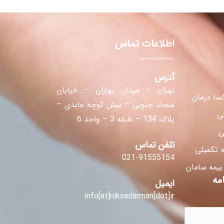
اطلاعات تماس
آدرس
تهران – میدان بهاران – خیابان
سا درمان
سجاد جنوبی – نبش کوچه عابدی –
لی
پلاک 134 – طبقه 3 – واحد 6
ی
تلفن تماس
 تکمیلی
021-91555154
 بیمه سامان
مه
ایمیل
info[at]niksadarman[dot]ir