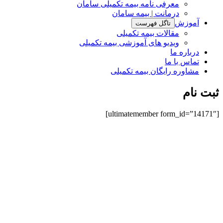
معرفی نامه بیمه تکمیلی سامان
درمانت | بیمه سامان
آموزش
تاگل فهرست
مقالات بیمه تکمیلی
ویدیو های آموزشی بیمه تکمیلی
درباره ما
تماس با ما
مشاوره رایگان بیمه تکمیلی
ثبت نام
[ultimatemember form_id=”14171″]