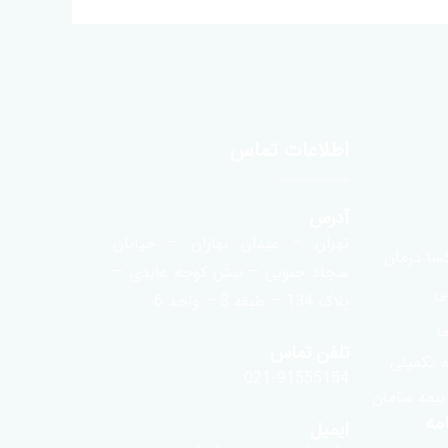
اطلاعات تماس
آدرس
تهران – میدان بهاران – خیابان
سا درمان
سجاد جنوبی – نبش کوچه عابدی –
لی
پلاک 134 – طبقه 3 – واحد 6
ی
تلفن تماس
 تکمیلی
021-91555154
 بیمه سامان
مه
ایمیل