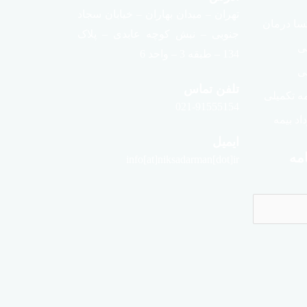
تهران – میدان بهاران – خیابان سجاد
سا درمان
جنوبی – نبش کوچه عابدی – پلاک
لی
134 – طبقه 3 – واحد 6
ی
تلفن تماس
ه تکمیلی
021-91555154
د بیمه
ایمیل
مه
info[at]niksadarman[dot]ir