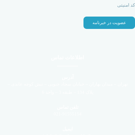
کد امنیتی
اطلاعات تماس
آدرس
تهران – میدان بهاران – خیابان سجاد جنوبی – نبش کوچه عابدی –
پلاک 134 – طبقه 3 – واحد 6
تلفن تماس
021-91555154
ایمیل