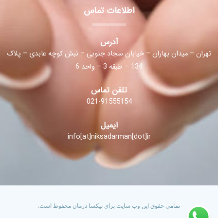
اطلاعات تماس
آدرس
تهران – میدان بهاران – خیابان سجاد جنوبی – نبش کوچه عابدی – پلاک
134 – طبقه 3 – واحد 6
تلفن تماس
021-91555154
ایمیل
info[at]niksadarman[dot]ir
تمامی حقوق این وب سایت برای نیکسا درمان محفوظ است.