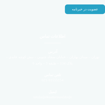
اطلاعات تماس
آدرس
تهران – میدان بهاران – خیابان سجاد جنوبی – نبش کوچه عابدی –
پلاک 134 – طبقه 3 – واحد 6
تلفن تماس
021-91555154
ایمیل
info[at]niksadarman[dot]ir