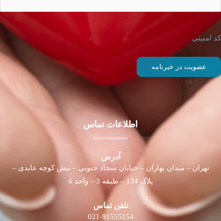
کد امنیتی
اطلاعات تماس
آدرس
تهران – میدان بهاران – خیابان سجاد جنوبی – نبش کوچه عابدی –
پلاک 134 – طبقه 3 – واحد 6
تلفن تماس
021-91555154