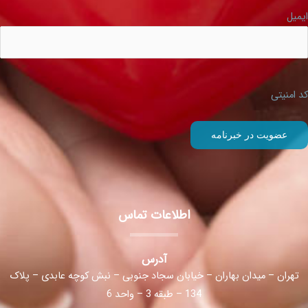
ایمیل
کد امنیتی
اطلاعات تماس
آدرس
تهران – میدان بهاران – خیابان سجاد جنوبی – نبش کوچه عابدی – پلاک
134 – طبقه 3 – واحد 6