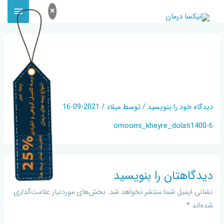
×
6-
OMOOMI_KHEYRE_DOLATI14
00
دیدگاه‌ خود را بنویسید
/ توسط
میلاد
/
2021-09-16
6-omoomi_kheyre_dolati1400
دیدگاهتان را بنویسید
نشانی ایمیل شما منتشر نخواهد شد.
بخش‌های موردنیاز علامت‌گذاری
شده‌اند
*