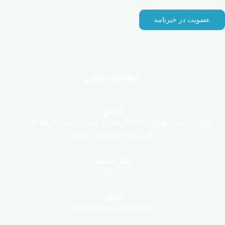
اطلاعات تماس
آدرس
تهران – میدان بهاران – خیابان سجاد جنوبی – نبش کوچه عابدی –
پلاک 134 – طبقه 3 – واحد 6
تلفن تماس
021-91555154
ایمیل
info[at]niksadarman[dot]ir