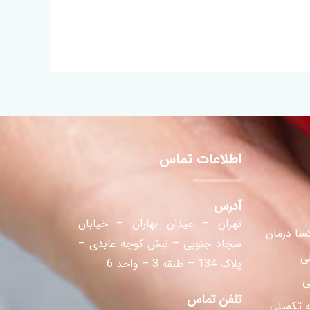
اطلاعات تماس
آدرس
تهران – میدان بهاران – خیابان
سا درمان
سجاد جنوبی – نبش کوچه عابدی –
لی
پلاک 134 – طبقه 3 – واحد 6
ی
تلفن تماس
 تکمیلی