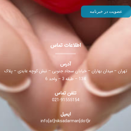
اطلاعات تماس
آدرس
تهران – میدان بهاران – خیابان سجاد جنوبی – نبش کوچه عابدی – پلاک
134 – طبقه 3 – واحد 6
تلفن تماس
021-91555154
ایمیل
info[at]niksadarman[dot]ir