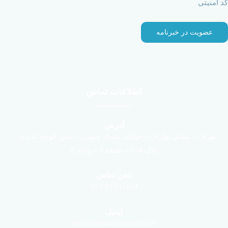
کد امنیتی
اطلاعات تماس
آدرس
تهران – میدان بهاران – خیابان سجاد جنوبی – نبش کوچه عابدی –
پلاک 134 – طبقه 3 – واحد 6
تلفن تماس
021-91555154
ایمیل
info[at]niksadarman[dot]ir