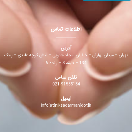
اطلاعات تماس
آدرس
تهران – میدان بهاران – خیابان سجاد جنوبی – نبش کوچه عابدی – پلاک
134 – طبقه 3 – واحد 6
تلفن تماس
021-91555154
ایمیل
info[at]niksadarman[dot]ir