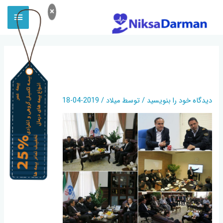
×
PHOTO_2019-04-18_17-07-
13
دیدگاه‌ خود را بنویسید
/ توسط
میلاد
/
2019-04-18