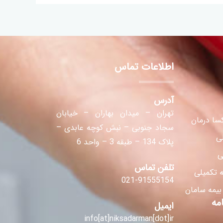
اطلاعات تماس
آدرس
تهران – میدان بهاران – خیابان
سا درمان
سجاد جنوبی – نبش کوچه عابدی –
لی
پلاک 134 – طبقه 3 – واحد 6
ی
تلفن تماس
 تکمیلی
021-91555154
 بیمه سامان
مه
ایمیل
info[at]niksadarman[dot]ir