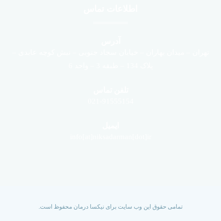
اطلاعات تماس
آدرس
تهران – میدان بهاران – خیابان سجاد جنوبی – نبش کوچه عابدی –
پلاک 134 – طبقه 3 – واحد 6
تلفن تماس
021-91555154
ایمیل
info[at]niksadarman[dot]ir
تمامی حقوق این وب سایت برای نیکسا درمان محفوظ است.