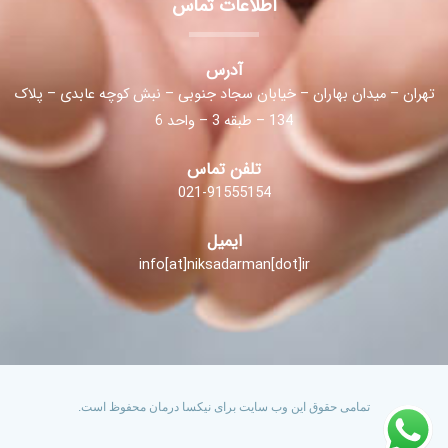
اطلاعات تماس
آدرس
تهران – میدان بهاران – خیابان سجاد جنوبی – نبش کوچه عابدی – پلاک
134 – طبقه 3 – واحد 6
تلفن تماس
021-91555154
ایمیل
info[at]niksadarman[dot]ir
تمامی حقوق این وب سایت برای نیکسا درمان محفوظ است.