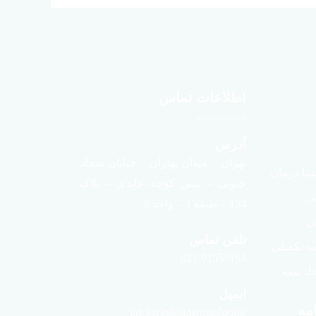
اطلاعات تماس
آدرس
تهران – میدان بهاران – خیابان سجاد
سا درمان
جنوبی – نبش کوچه عابدی – پلاک
لی
134 – طبقه 3 – واحد 6
ی
تلفن تماس
ه تکمیلی
021-91555154
د بیمه
ایمیل
مه
info[at]niksadarman[dot]ir