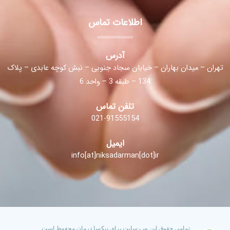
اطلاعات تماس
آدرس
تهران – میدان بهاران – خیابان سجاد جنوبی – نبش کوچه عابدی – پلاک
134 – طبقه 3 – واحد 6
تلفن تماس
021-91555154
ایمیل
info[at]niksadarman[dot]ir
تمامی حقوق این وب سایت برای نیکسا درمان محفوظ است.