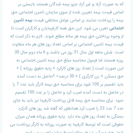
که به صورت آزاد و غیر آزاد جزو بیمه شدگان هستند بایستی بر
اساس قیمت بیمه تعیین شده از سوی سازمان تامین اجتماعی حق
بیمه را پرداخت نمایند.بر اساس عوامل مختلفی قیمت
بیمه تامین
اجتماعی
تعین می شود. این حق همه کارفرمایان و کارگران است تا
از وجوه پرداختی حق بیمه هر ساله مطلع شوند. لازم به ذکر است که
قیمت بیمه تامین اجتماعی بر اساس تعداد روز های هر ماه متفاوت
است. شش ماهه اول سال 31 روز می باشند و 6 ماه دوم سال 30
روزه هستند.اما فرمول محاسبه مبلغ حق بیمه تامین اجتماعی به
این صورت است.( تعداد روز های کارکرد × پایه حقوق روزانه ) +
حق مسکن + بن کارگری ) × 30 درصد= ؟حاصل به دست آمده
باید تقسیم بر 100 شود.برای محاسبه حق بیمه کارگر باید عدد 7 را
در حاصل به دست آمده ضرب کرد و حاصل را بر عدد 100 تقسیم
نمود. برای محاسبه حق بیمه قابل پرداخت کارفرما نیز باید به جای
عدد 7 عدد 23 را ضرب کرد.همانطور که گفته شد روز های کارکرد
بستگی به تعداد روز های ماه دارد. پایه حقوق روزانه همان میزان
حقوقی است که توسط کارفرما به صورت روزانه به کارگر پرداخت می
شود. حق مسکن نیز هر ساله توسط دولت تعیین می شود.