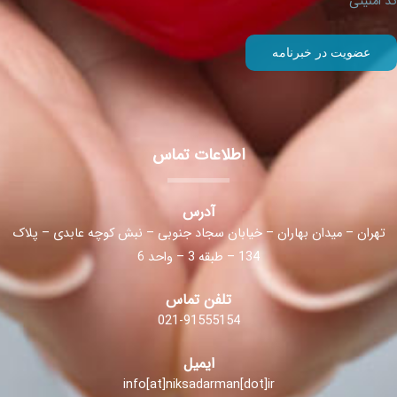
کد امنیتی
اطلاعات تماس
آدرس
تهران – میدان بهاران – خیابان سجاد جنوبی – نبش کوچه عابدی – پلاک
134 – طبقه 3 – واحد 6
تلفن تماس
021-91555154
ایمیل
info[at]niksadarman[dot]ir