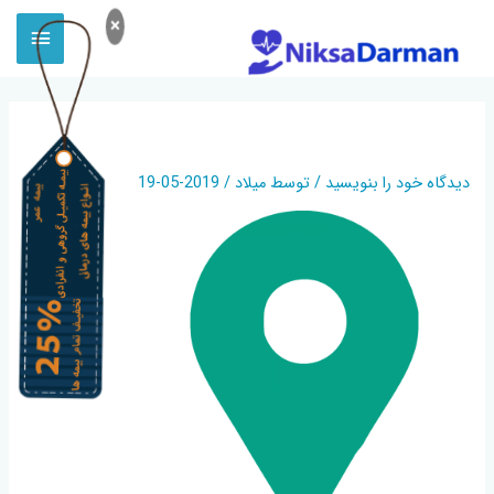
×
34250
دیدگاه‌ خود را بنویسید
/ توسط
میلاد
/
2019-05-19