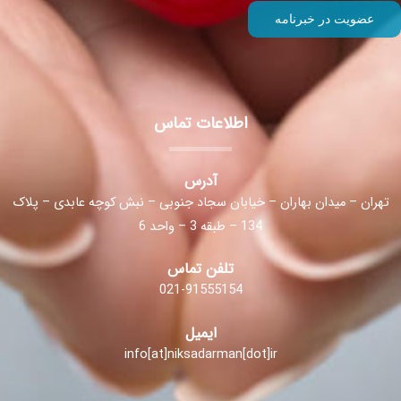
اطلاعات تماس
آدرس
تهران – میدان بهاران – خیابان سجاد جنوبی – نبش کوچه عابدی – پلاک
134 – طبقه 3 – واحد 6
تلفن تماس
021-91555154
ایمیل
info[at]niksadarman[dot]ir