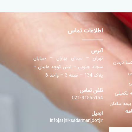
اطلاعات تماس
آدرس
تهران – میدان بهاران – خیابان
سا درمان
سجاد جنوبی – نبش کوچه عابدی –
لی
پلاک 134 – طبقه 3 – واحد 6
ی
تلفن تماس
 تکمیلی
021-91555154
 بیمه سامان
مه
ایمیل
info[at]niksadarman[dot]ir