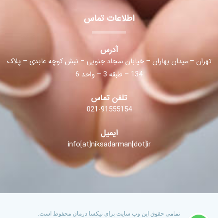
اطلاعات تماس
آدرس
تهران – میدان بهاران – خیابان سجاد جنوبی – نبش کوچه عابدی – پلاک
134 – طبقه 3 – واحد 6
تلفن تماس
021-91555154
ایمیل
info[at]niksadarman[dot]ir
تمامی حقوق این وب سایت برای نیکسا درمان محفوظ است.