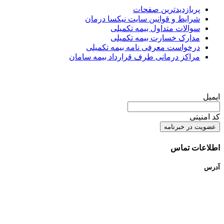
پربازدیدترین صفحات
شرایط و قوانین سایت نیکسا درمان
سوالات متداول بیمه تکمیلی
مدارک خسارت بیمه تکمیلی
درخواست معرفی نامه بیمه تکمیلی
مراکز درمانی طرف قرارداد بیمه سامان
عضویت در خبرنامه
ایمیل
کد امنیتی
اطلاعات تماس
آدرس
تهران – میدان بهاران – خیابان سجاد جنوبی – نبش کوچه عابدی –
پلاک 134 – طبقه 3 – واحد 6
تلفن تماس