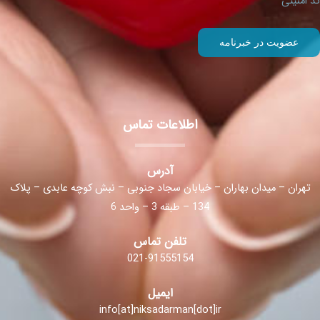
کد امنیتی
اطلاعات تماس
آدرس
تهران – میدان بهاران – خیابان سجاد جنوبی – نبش کوچه عابدی – پلاک
134 – طبقه 3 – واحد 6
تلفن تماس
021-91555154
ایمیل
info[at]niksadarman[dot]ir