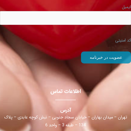
ایمیل
کد امنیتی
اطلاعات تماس
آدرس
تهران – میدان بهاران – خیابان سجاد جنوبی – نبش کوچه عابدی – پلاک
134 – طبقه 3 – واحد 6