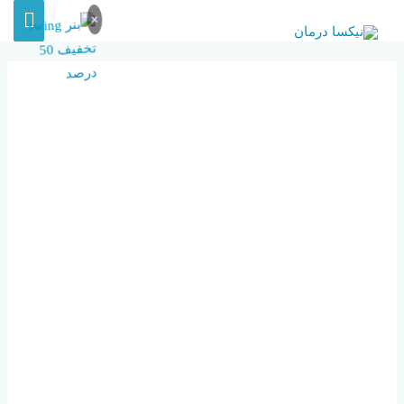
×
PROFESSIONAL-FEMALE-
DOCTOR-WHITE-COAT-
SHAKING-HAND-WITH-
PATIENT-AFTER-
SUCCESSFUL-
RECOMMEND-TREATMENT-
METHODS-AFTER-RESULTS-
ABOUT-PROBLEM-ILLNESS-
MEDICINE-HEALTH-CARE-
CONCEPT_28283-1388