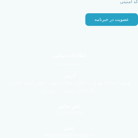
کد امنیتی
اطلاعات تماس
آدرس
تهران – میدان بهاران – خیابان سجاد جنوبی – نبش کوچه عابدی –
پلاک 134 – طبقه 3 – واحد 6
تلفن تماس
021-91555154
ایمیل
info[at]niksadarman[dot]ir