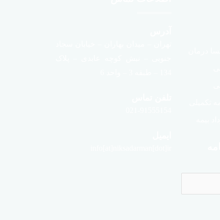
آدرس
تهران – میدان بهاران – خیابان سجاد
سا درمان
جنوبی – نبش کوچه عابدی – پلاک
لی
134 – طبقه 3 – واحد 6
ی
تلفن تماس
ه تکمیلی
021-91555154
د بیمه
ایمیل
مه
info[at]niksadarman[dot]ir