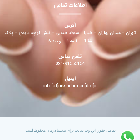
اطلاعات تماس
آدرس
تهران – میدان بهاران – خیابان سجاد جنوبی – نبش کوچه عابدی – پلاک
134 – طبقه 3 – واحد 6
تلفن تماس
021-91555154
ایمیل
info[at]niksadarman[dot]ir
تمامی حقوق این وب سایت برای نیکسا درمان محفوظ است.