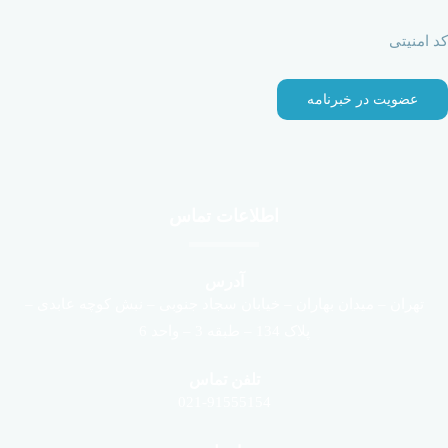
کد امنیتی
اطلاعات تماس
آدرس
تهران – میدان بهاران – خیابان سجاد جنوبی – نبش کوچه عابدی –
پلاک 134 – طبقه 3 – واحد 6
تلفن تماس
021-91555154