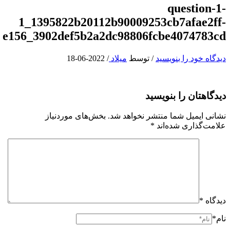
question-1-
1_1395822b20112b90009253cb7afae2ff-
e156_3902def5b2a2dc98806fcbe4074783cd
دیدگاه‌ خود را بنویسید
/ توسط
میلاد
/
2022-06-18
دیدگاهتان را بنویسید
نشانی ایمیل شما منتشر نخواهد شد.
بخش‌های موردنیاز
علامت‌گذاری شده‌اند
*
دیدگاه
*
نام*