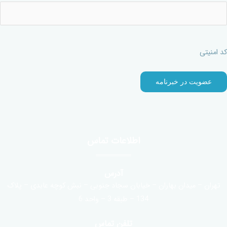
کد امنیتی
اطلاعات تماس
آدرس
تهران – میدان بهاران – خیابان سجاد جنوبی – نبش کوچه عابدی – پلاک
134 – طبقه 3 – واحد 6
تلفن تماس