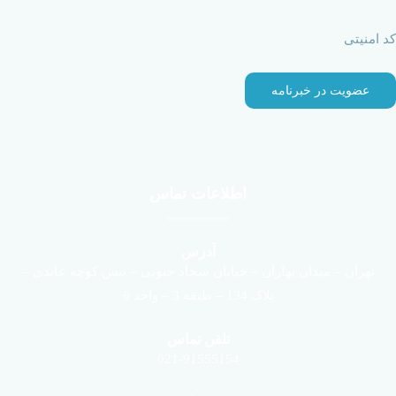
کد امنیتی
اطلاعات تماس
آدرس
تهران – میدان بهاران – خیابان سجاد جنوبی – نبش کوچه عابدی –
پلاک 134 – طبقه 3 – واحد 6
تلفن تماس
021-91555154