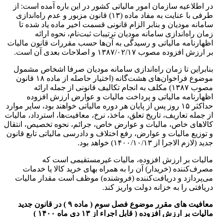
در اطلاعیه سازمان امور مالیاتی کشور در این باره آمده است: از
طرفی با عنایت به مفاد ماده (۱۳) قانون مزبور و عدم راه‌اندازی
سامانه مودیان و بنابر الزام قانونی قسمت اخیر ماده یاد شده تا
زمان راه‌اندازی سامانه مودیان ترتیبات ثبت‌نام، نحوه ارائه
اظهارنامه مالیاتی و رسیدگی به آن‌ها حسب مقررات قانون مالیات
بر ارزش افزوده مصوب ۱۳۸۷/۰۲/۱۷ و اصلاحات بعدی آن است.
بنابراین تا زمان راه‌اندازی سامانه مودیان صرفا اشخاص مشمول
موضوع فراخوان‌های هشت‌گانه (اختیار حاصله از ماده ۱۸ قانون
مصوب ۱۳۸۷) مکلف به انجام تکالیف قانونی از جمله ارائه
اظهارنامه مالیاتی و پرداخت مالیات و عوارض ارزش افزوده
حداکثر ۱۵ روز پس از پایان هر دوره مالیاتی خواهند بود، سایر موارد
از جمله تعاریف، تاریخ تعلق، ماخذ، نرخ، معافیت‌ها، استرداد، مالیات
کالا‌های خاص، مالیات و عوارض خاص، جرائم، نحوه تخصیص، انتقال
و توزیع مالیات و عوارض، رفع اختلاف و دادرسی مالیاتی تابع قانون
جدید (لازم الاجرا از ۱۴۰۰/۱۰/۱۳) خواهد بود.
مالیات بر ارزش افزوده، مالیات غیرمستقیمی است که
مصرف‌کننده (خریدار) آن را به همراه بهای خرید کالا یا خدمات
می‌پردازد و دریافت‌کننده (فروشنده) موظف است مقدار مالیات
دریافتی را به خزانه دولت واریز کند.
معافیت های مقرر موضوع فصل سوم ( ماده ۹ ) در قانون جدید
مالیات بر ارزش افزوده ( قابل اجراء از ۱۳ دی ماه ۱۴۰۰ )