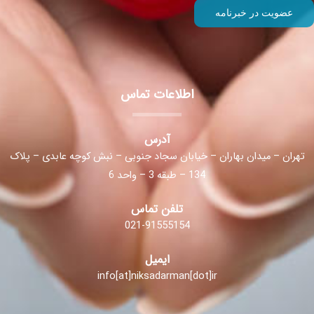
اطلاعات تماس
آدرس
تهران – میدان بهاران – خیابان سجاد جنوبی – نبش کوچه عابدی – پلاک
134 – طبقه 3 – واحد 6
تلفن تماس
021-91555154
ایمیل
info[at]niksadarman[dot]ir