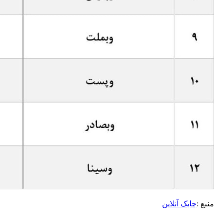
منبع :
چابک آنلاین