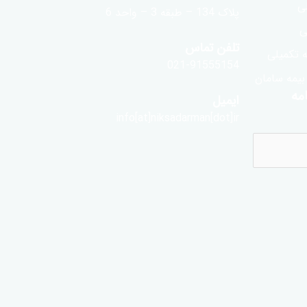
لی
پلاک 134 – طبقه 3 – واحد 6
ی
تلفن تماس
 تکمیلی
021-91555154
 بیمه سامان
مه
ایمیل
info[at]niksadarman[dot]ir