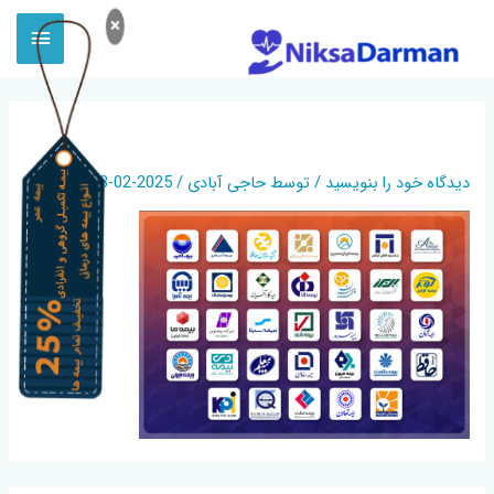
×
لوگوی+شرکت+های+بیمه
دیدگاه‌ خود را بنویسید
/ توسط
حاجی آبادی
/
2025-02-23