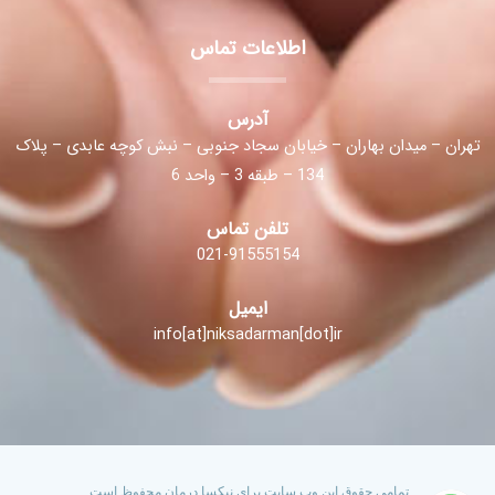
اطلاعات تماس
آدرس
تهران – میدان بهاران – خیابان سجاد جنوبی – نبش کوچه عابدی – پلاک
134 – طبقه 3 – واحد 6
تلفن تماس
021-91555154
ایمیل
info[at]niksadarman[dot]ir
تمامی حقوق این وب سایت برای نیکسا درمان محفوظ است.