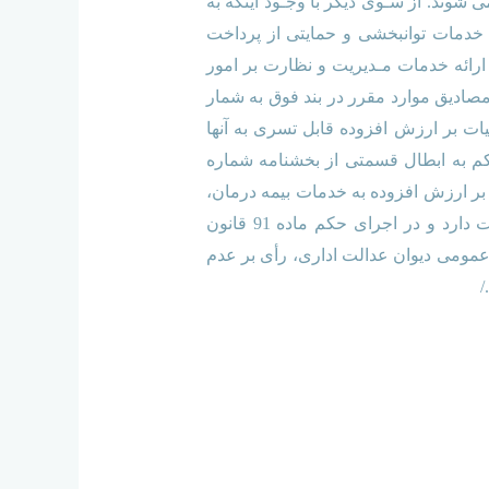
شوند. از سـوی دیگر با وجـود اینکه به
رمانی و خدمات توانبخشی و حمایتی از پرداخت
ارائه خدمات مـدیریت و نظارت بر امور
درمان نداشته و از مصادیق موارد مقرر در بند فوق به شمار
الیات بر ارزش افزوده می باشند و معافیت مقرر در بند 9 ماده 12 قانون مالیات بر ارزش افزوده قابل تسری به آنها
اری که بر اساس آن حکم به ابطال قسمتی از بخشنامه شماره
شور به دلیل عدم تسری معافیت مقرر در بند 9 ماده 12 قانون مالیات بر ارزش افزوده به خدمات بیمه درمان،
تکمیل درمان و ارائه خدمات مدیریت و نظارت بر امور درمانی صادر شده، با موازین قانونی یاد شده مغایرت دارد و در اجرای حکم ماده 91 قانون
رسی دیوان عدالت اداری مصوب سال 1392 ضمن نقض رأی شماره 432-10؍5؍1396 هیأت عمومی دیوان عدالت اداری، رأی بر عدم