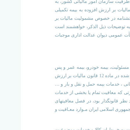
 گلستان به طرفیت سازمان امور مالیاتی کشور، به
شور راجع به مشمولیت مالیات بر ارزش افزوده به بیمه تکمیلی
ایر بر ابطال قسمتی از بخشنامه در خصوص مشمولیت مالیات بر
ه توضیحات ذیل الذکر، خواهشمند است
 مذکور در هیأت عمومی دیوان عدالت اداری موجبات
 مسئولیت، بیمه خودرو، بیمه عمر و پس
انداز، بیمه درمان، بیمه مکمل درمان، بیمه فعالیتهای آموزشی و پژوهشی و … می باشد و معافیت های تعیین شده در ماده 12 قانون مالیات بر ارزش
نی ، خدمات بیمه حمل و نقل و بار و …
رتی که معافیت تمام یا بخشی از خدمات
ظر قانونگذار بود، در فصل معافیتهای
عدی آن منظور می گردیـد. چـرا که مطابق اصل 51 قانـون اساسی جمهوری اسلامی ایران مـوارد معـافیت و
 و ارائه خدمات به خریداران کالا و خدمات موضوعیت