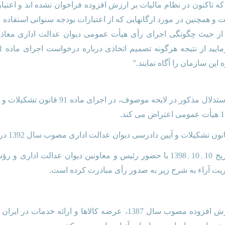
و همچنین در مورد ارگانهایی که از اعتبارات بودجه سنواتی استفاده 
 حیث چگونگی اجرای رأی هیأت عمومی دیوان عدالت اداری معاذیر ا
این سازمان را آگاه نمایند.”
ج- رئیس دیوان عدالت اداری با پذیرش استدلال
هیأت عمومی دیوان عدالت اداری در تاریخ 10؍10؍1398 با حضور رئیس و معاونین 
یت آراء به شرح زیر به صدور رأی مبادرت کرده است.
بر اساس مواد 1و 8 قانون مالیات بر ارزش افزوده مصوب سال 1387، عرضه