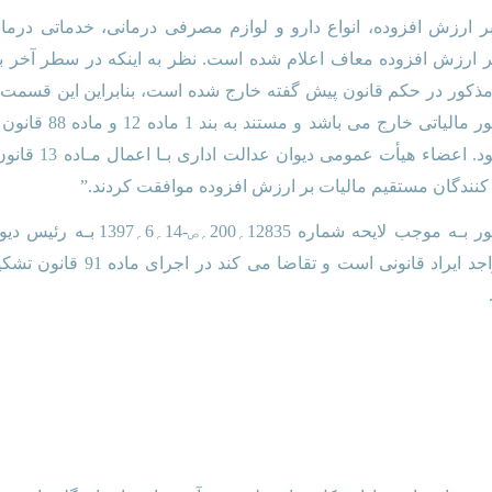
ه 12 قانون مالیات بر ارزش افزوده، انواع دارو و لوازم مصرفی درمانی، خدمات
بر ارزش افزوده معاف اعلام شده است. نظر به اینکه در سطر آخر
مذکور در حکم قانون پیش گفته خارج شده است، بنابراین این قسمت از
تصویب آن از حدود اخت
اداری مصوب سـال 2
نندگان مستقیم مالیات بر ارزش افزوده موافقت کردند.”
ب- رئیس سـازمان امـور مالیاتـی کش
شماره 432-10؍5؍1396 هیأت عمومی