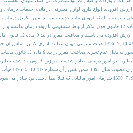
 خدمات و واردات و صادرات آنها مبـادرت می کنند، مـودی محسوب می 
12 قانون مالیات بر ارزش افزوده، انواع دارو، لوازم مصرفی درمانی، خدمات د
ی با توجه به اینکه اموری مانند خدمات بیمه درمان، تکمیل درمان و 
درمـانی برخلاف مـوارد مقرر در بنـد 9 ماده 12 قانـون فوق الذکر ارتباط مستقیمی با روند 
نمی آیند، لذا مشمول پرداخت م
نیست. بنا به مراتب فوق، رأی شماره 432-10؍5؍1396 هیأت عمومی دیوان عدالت اد
9253-9؍7؍1390 سازمان امور مالیاتی ک
تشکیلات و آیین داد