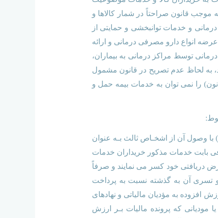
به موجب قانون صراحتاً در شمار کالاها و
 درمانی و خدمات توانبخشی و حمایتی از
عرضه انواع دارو مصرفی درمانی و ارائه
درمانی توسط مراکز درمانی به بیماران،
د، به لحاظ عدم تصریح در قانون مشمول
ان گونه کـه معافیت خـدمات حمل و نقل مسافر (موضوع بند 12 مـاده 12 همان قانون) را نمی توان به خدمات بیمه حمل و
) با وصول آن از اشخـاص ثالث بـه عنوان
رفی بابت خدمات مذکور خریداران خدمات
رض دریافتی خود کسر می نمایند و صرفاً
درسی دیوان عدالت اداری و تسری آن به گذشته نسبت به پرداخت
د مالیاتهای دریافتی موضوع بند 9 ماده 12 قانون مالیات بر ارزش افزوده به مؤدیان مالیاتی و نهادهای
 یا مودیانی که پرونده مالیات بـر ارزش