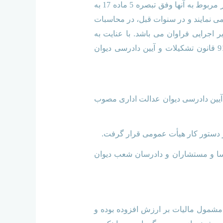
افـزوده آنها قطعی شده و بیمـه گذارانی که تاکنون در نظام مالیات بر ارزش افزوده فراخوان نشده اند و اعتبار مربوط به آنها وفق تبصره 5 ماده 17 به
می نمایند و در سنوات قبل، در محاسبات
جرایی فراوان می باشد. با عنایت به
مراتب فوق، خواهشمند است دستور فرمایید از نتیجه هرگونه تصمیم اتخاذی درباره درخواست اجرای ماده 91 قانون تشکیلات و آیین دادرسی دیوان
 مذکور در لایحه موصوف، در اجرای ماده 91 قانون تشکیلات و آیین دادرسی دیوان عدالت اداری مصوب
دیوان عدالت اداری و رؤسا و مستشاران و دادرسان شعب دیوان
 کالاها و ارائه خدمات در ایران مشمول مالیات بر ارزش افزوده بوده و