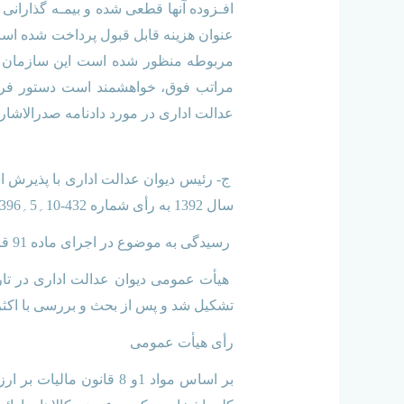
عنوان هزینه قابل قبول پرداخت شده است 
مربوطه منظور شده است این سازمان از
عدالت اداری در مورد دادنامه صدرالاشاره 
سال 1392 به رأی شماره 432-10؍5؍1396 هیأت عمومی اعتراض می کند.
رسیدگی به موضوع در اجرای ماده 91 قانون تشکیلات و آیین دادرسی دیوان عدالت اداری مصوب سال 1392 در دستور کار هیأت عمومی قرار گرفت.
تشکیل شد و پس از بحث و بررسی با اکثر
رأی هیأت عمومی