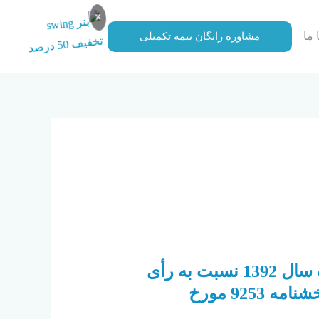
×
 ما
مشاوره رایگان بیمه تکمیلی
دیوان عدالت اداری و عدم ابطال بخشنامه۹۲۵۳مورخ ۱۳۹۰/۷/۹سازمان امور
اعمال ماده 91 قانون تشکیلات و آیین دادرسی دیوان عدالت اداری مصوب سال 1392 نسبت به رأی
شماره 432-10؍5؍1396 هیأت عمومی دیوان عدالت اداری و عدم ابطال بخشنامه 9253 مورخ