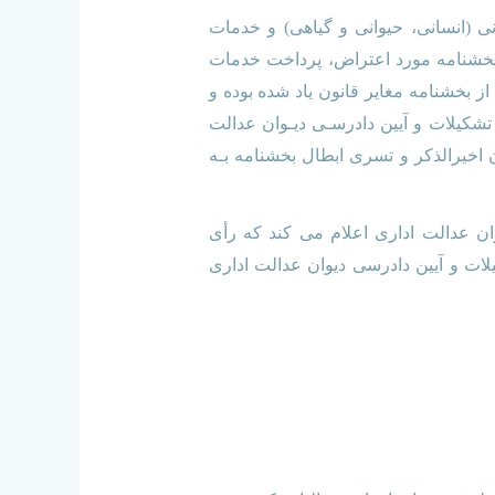
ی درمانی (انسانی، حیوانی و گیاهی) و خدمات
 بخشنامه مورد اعتراض، پرداخت خدمات
 بخشنامه مغایر قانون یاد شده بوده و
یارات سازمان امور مالیاتی خارج می باشد و مستند به بند 1 ماده 12 و ماده 88 قانون تشکیلات و آیین دادرسـی دیـوان عدالت
139 ابطال مـی شود. اعضاء هیأت عمومی دیوان عدالت اداری بـا اعمال مـاده 13 قانون اخیرالذکر و تسری ابطال بخشنامه بـه
ور بـه موجب لایحه شماره 12835؍200؍ص-14؍6؍1397 بـه رئیس دیوان عدالت اداری اعلام می کند که رأی
 واجد ایراد قانونی است و تقاضا می کند در اجرای ماده 91 قانون تشکیلات و آیین دادرسی دیوان عدالت اداری