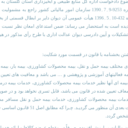
خصوص پرونده کلاسه 94؍618 موضوع دادخواست اداره کل منابع طبیعی و آبخیزداری استان
خواسته ابطال قسمتی از بخشنامه شماره 9253-9؍7؍1390 سازمان امور مالیاتی ک
درمان که منتهی به صدور دادنامه شماره 432-10؍5؍1396 هیأت عمومی آن دیوان د
ردیده است به استحضار می رساند: ضمن استدعای امعان نظر نسبت ب
ایید در اجرای ماده 91 قانون تشکیلات و آیین دادرسی دیوان عدالت اداری با طرح رأی
شتن بخشنامه با قانون در قسمت مورد شکایت:
ای مختلف بیمه حمل و نقل، بیمه محصولات کشاورزی، بیمه بار، بیمه
 بیمه ای آنها نظیر خدمات بیمه محصولات کشاورزی، خدمات بیمه درما
معاف تعیین شده در قانون می باشد، قابل تسری نخواهد بود و در صو
دمات بیمه محصولات کشاورزی، خدمات بیمه حمل و نقل مسافر مد ن
قانون مالیات بر ارزش افزوده و اصلاحات ب
شخص گردد.
فیتهای تعیین شده در ماده 12 قانون مالیات بر ارزش افزوده، صرفاً در مقطع عرضه کالاها