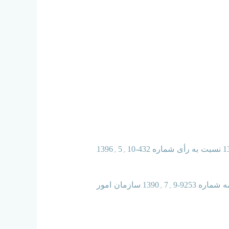
موضوع شکایت و خواسته: اعمال ماده 91 قانون تشکیلات و آیین دادرسی دیوان عدالت اداری مصوب سال 1392 نسبت به رأی شماره 432-10؍5؍1396
گردش کار: الف- هیأت عمومی دیوان عدالت اداری به موجب رأی شماره 432-10؍5؍1396 قسمتی از بخشنامه شماره 9253-9؍7؍1390 سازمان امور