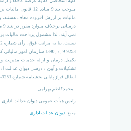
کلیه اشخاصی که به عرضه کالاها و ارائه
مـوجب بند 9 مـاده 
مالیات بر ارزش افزوده معاف هستند، ول
ابطال فراز پایانی بخشنامه شماره 9253-9؍7؍1390 سازمان امور مالیاتی که قبلاً ابطال شده بود صادر می شود./
محمدکاظم بهرامی
رئیس هیأت عمومی دیوان عدالت اداری
منبع:
دیوان عدالت اداری