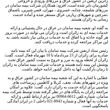
زائرین اربعین در کشور عراق و مرزهای ورودی و خروجی
کشورمان دایر شده است، افزود: همکاران شرکت بیمه سامان در
مرزهای شلمچه، چذابه، خسروی ، مهران، قصر شیرین، باشماق
،تمرچین و شهرهای زیارتی عراق مستقر شده و آماده خدمت
رسانی به زائران هستند.
به گفته او، شعبه بیمه سامان در عراق در حال پشتیبانی و ارائه
خدمات بیمه ای به زائران است و زائران می توانند در صورت بروز
هر گونه حادثه و یا اتفاق که به خدمات درمانی نیاز داشته باشد، به
این مراکز مراجعه کرده و خدمات دریافت کنند.
رئیس ستاد اربعین شرکت بیمه سامان با بیان این که بیمه نامه
صادره برای زائران از 23 مردادماه تا 10 مهرماه فعال است، گفت:
زائران از لحظه ورود به مرز و خروج به سمت کشور عراق تحت
پوشش این بیمه نامه هستند و خدمات شرکت بیمه سامان به زائران
تا زمان بازگشت آنها به داخل کشور ادامه خواهد داشت.
عطایی با اشاره به این که شعبه بیمه سامان در کشور عراق و به
ویژه در شهرهای بغداد، نجف، کربلا و کاظمین زیرساخت های
مناسبی برای ارائه خدمت به زائران دارد، گفت: علاوه بر امکان
مراجعه زائران به پایگاه های در نظر گرفته شده توسط شرکت بیمه
سامان، شماره تلفن 6612-00964 نیز برای ارتباط تلفنی و ارائه
خدمات به آنها فعال و شماره 8943-021 داخلی 2 در ایران آمادگی
پاسخگویی است.