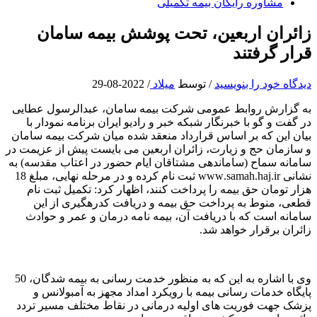
مشاوره رایگان بیمه تکمیلی
زائران اربعین، تحت پوشش بیمه سامان
قرار گرفتند
دیدگاه‌ خود را بنویسید
/ توسط
میلاد
/
2022-08-29
به گزارش روابط عمومی شرکت بیمه سامان، عبدالرسول عطایی
در گفت و گو با خبرنگار شبکه خبر و رادیو ایران برنامه نمودار با
بیان این که بر اساس قرارداد منعقد شده میان شرکت بیمه سامان
و سازمان حج و زیارت، زائران اربعین می بایست پیش از عزیمت در
سامانه سماح (ساماندهی مشتاقان ایام حضور در اعتاب مقدسه) به
نشانی
samah.haj.ir
.www ثبت نام کرده و در مرحله نهایی، مبلغ 18
هزار تومان حق بیمه را پرداخت کنند، اظهار کرد: تکمیل ثبت نام
قطعی، منوط به پرداخت حق بیمه و دریافت کدرهگیری از این
سامانه است که با دریافت آن، بیمه نامه درمان و عمر و حوادث
زائران برقرار خواهد شد.
وی با اشاره به این که به منظور خدمت رسانی به بیمه شدگان، 50
پایگاه خدمات رسانی بیمه با رویکرد امداد مجهز به آمبولانس و
پزشک جهت فوریت های اولیه درمانی در نقاط مختلف مسیر تردد