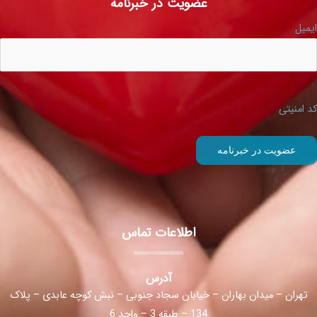
عضویت در خبرنامه
ایمیل
کد امنیتی
اطلاعات تماس
آدرس
تهران – میدان بهاران – خیابان سجاد جنوبی – نبش کوچه عابدی – پلاک
134 – طبقه 3 – واحد 6