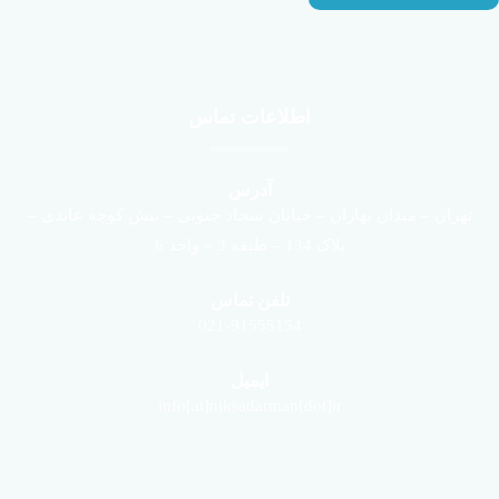
اطلاعات تماس
آدرس
تهران – میدان بهاران – خیابان سجاد جنوبی – نبش کوچه عابدی –
پلاک 134 – طبقه 3 – واحد 6
تلفن تماس
021-91555154
ایمیل
info[at]niksadarman[dot]ir