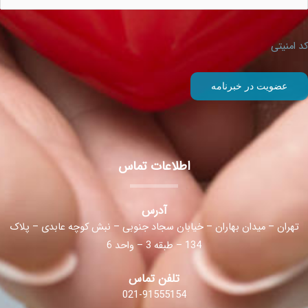
کد امنیتی
اطلاعات تماس
آدرس
تهران – میدان بهاران – خیابان سجاد جنوبی – نبش کوچه عابدی – پلاک
134 – طبقه 3 – واحد 6
تلفن تماس
021-91555154