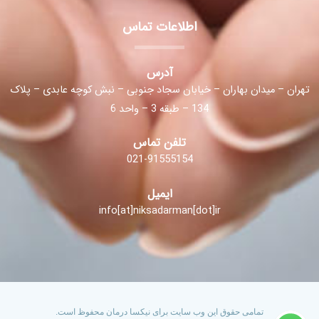
اطلاعات تماس
آدرس
تهران – میدان بهاران – خیابان سجاد جنوبی – نبش کوچه عابدی – پلاک
134 – طبقه 3 – واحد 6
تلفن تماس
021-91555154
ایمیل
info[at]niksadarman[dot]ir
تمامی حقوق این وب سایت برای نیکسا درمان محفوظ است.