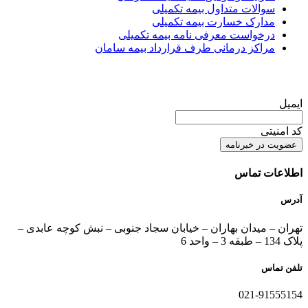
سوالات متداول بیمه تکمیلی
مدارک خسارت بیمه تکمیلی
درخواست معرفی نامه بیمه تکمیلی
مراکز درمانی طرف قرارداد بیمه سامان
عضویت در خبرنامه
ایمیل
کد امنیتی
اطلاعات تماس
آدرس
تهران – میدان بهاران – خیابان سجاد جنوبی – نبش کوچه عابدی –
پلاک 134 – طبقه 3 – واحد 6
تلفن تماس
021-91555154