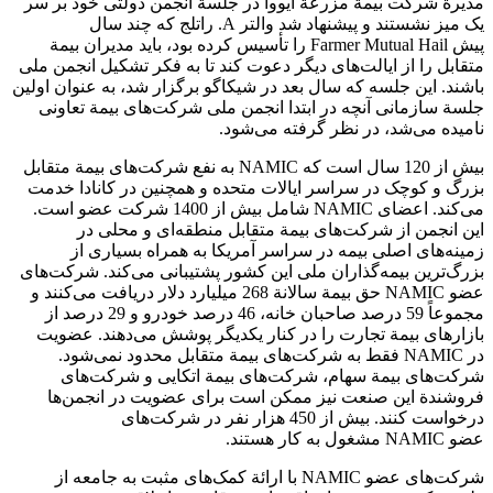
مدیرة شرکت بیمة مزرعة آیووا در جلسة انجمن دولتی خود بر سر
یک میز نشستند و پیشنهاد شد والتر A. راتلج که چند سال
پیش Farmer Mutual Hail را تأسیس کرده بود، باید مدیران بیمة
متقابل را از ایالت‌های دیگر دعوت کند تا به فکر تشکیل انجمن ملی
باشند. این جلسه که سال بعد در شیکاگو برگزار شد، به عنوان اولین
جلسة سازمانی آنچه در ابتدا انجمن ملی شرکت‌های بیمة تعاونی
نامیده می‌شد، در نظر گرفته می‌شود.
بیش از 120 سال است که NAMIC به نفع شرکت‌های بیمة متقابل
بزرگ و کوچک در سراسر ایالات متحده و همچنین در کانادا خدمت
می‌کند. اعضای NAMIC شامل بیش از 1400 شرکت عضو است.
این انجمن از شرکت‌های بیمة متقابل منطقه‌ای و محلی در
زمینه‌های اصلی بیمه در سراسر آمریکا به همراه بسیاری از
بزرگ‌ترین بیمه‌گذاران ملی این کشور پشتیبانی می‌کند. شرکت‌های
عضو NAMIC حق بیمة سالانة 268 میلیارد دلار دریافت می‌کنند و
مجموعاً 59 درصد صاحبان خانه، 46 درصد خودرو و 29 درصد از
بازارهای بیمة تجارت را در کنار یکدیگر پوشش می‌دهند. عضویت
در NAMIC فقط به شرکت‌های بیمة متقابل محدود نمی‌شود.
شرکت‌های بیمة سهام، شرکت‌های بیمة اتکایی و شرکت‌های
فروشندة این صنعت نیز ممکن است برای عضویت در انجمن‌ها
درخواست کنند. بیش از 450 هزار نفر در شرکت‌های
عضو NAMIC مشغول به کار هستند.
شرکت‌های عضو NAMIC با ارائة کمک‌های مثبت به جامعه از