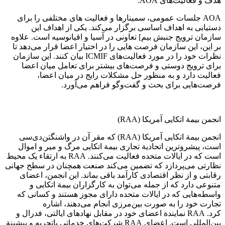
هدف و فعالیت‌های AOA:
AOA جلسات عمومی، سمینارها و فعالیت های مختلفی را برای
دستیابی به اهداف اساسی برگزار می‌کند. یکی از اهداف این
سازمان ترویج جنبش بیم] تعاونی در آسیا و اقیانوسیه است. علاوه
بر این، این سازمان فرصت هایی را در اختیار اعضا قرار می‌دهد تا
نظرات خود را در مورد فعالیت‌های ICMIF بیان کنند. این سازمان
برای ترویج دوستی و فرصت‌های بیشتر برای تعامل میان اعضا
فعالیت دارد و به منظور حل مشکلات رایج در میان اعضا،
فرصت‌هایی برای بحث و گفت‌وگو فراهم می‌آورد.
انجمن بیمة اتکایی آمریکا (RAA)
انجمن بیمة اتکایی آمریکا (RAA) که مقر آن در واشنگتن‌دی‌سی
است، پیشروترین اتحادیة تجاری بیمة اتکایی مرگ و میر و اموال
است که در ایالات متحده فعالیت می‌کنند. RAA به ارتقاء یک محیط
نظارتی می‌پردازد که تضمین می‌کند صنعت همچنان در سطح جهانی
رقابتی و از نظر اقتصادی کارآمد باقی بماند. این انجمن، اعضای
متنوعی دارد که از جمله می‌توان به کارگزاران بیمة اتکایی و
واسطه‌هایی که در ایالات متحده دارای مجوز هستند و کسانی که
تجارت خود را به صورت بین‌مرزی انجام می‌دهند، اشاره
کرد. RAA نمایندة اعضای خود در مقابل نهادهای ایالتی، فدرال و
بین‌المللی است. اعضای RAA شرکت‌های خدماتی باتجربه و پیشینة