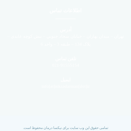
اطلاعات تماس
آدرس
تهران – میدان بهاران – خیابان سجاد جنوبی – نبش کوچه عابدی –
پلاک 134 – طبقه 3 – واحد 6
تلفن تماس
021-91555154
ایمیل
info[at]niksadarman[dot]ir
تمامی حقوق این وب سایت برای نیکسا درمان محفوظ است.