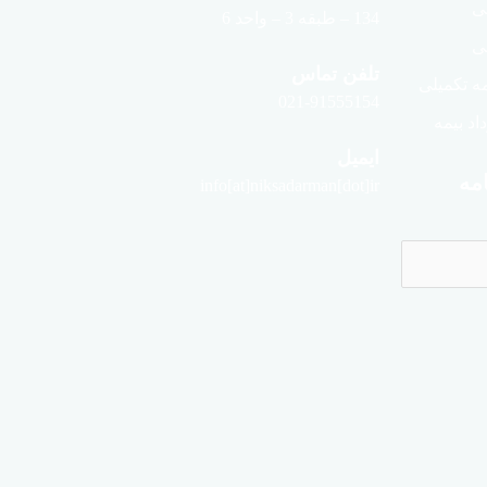
لی
134 – طبقه 3 – واحد 6
ی
تلفن تماس
ه تکمیلی
021-91555154
د بیمه
ایمیل
مه
info[at]niksadarman[dot]ir