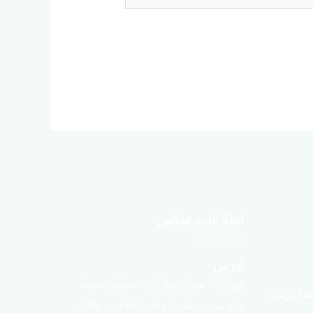
اطلاعات تماس
آدرس
تهران – میدان بهاران – خیابان سجاد
سا درمان
جنوبی – نبش کوچه عابدی – پلاک