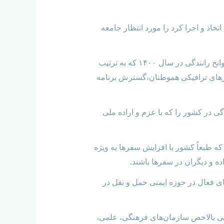
اتخاذ و اجرا کرد را مورد انتظار جامعه
وی یادآور شد: از دست دادن ۱۶ هزار و ۷۷۸ نفر از هموطنان و مجروح و مصدوم شدن ٣١٧ هزار و ١٢٠ نفر در سوانح رانندگی در سال ۱۴۰۰ که به ترتیب
سی در رفتارهای ترافیکی هموطنان‌،گسترش برنامه
ی در کشور را که با عزم و اراده ملی
ه طبعاً کشور با افزایش سفرها به ویژه
ه و دیگران در سفرها باشند.
ای فعال در حوزه ایمنی حمل و نقل در
یی بالاخص سازمان‌های فرهنگی‌، علمی‌،